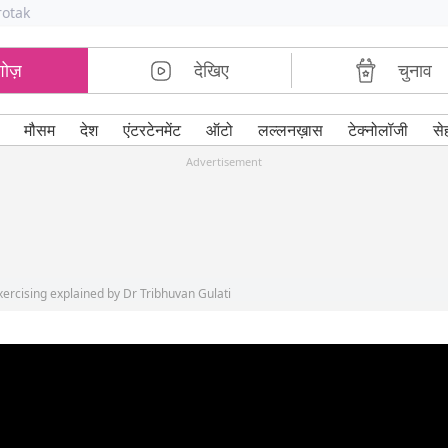
rotak
शोज़
देखिए
चुनाव
मौसम
देश
एंटरटेनमेंट
ऑटो
लल्लनख़ास
टेक्नोलॉजी
से
Advertisement
exercising explained by Dr Tribhuvan Gulati