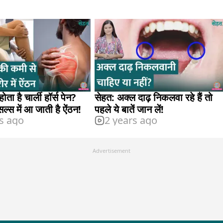
ोता है चार्ली हॉर्स पेन?
सेहत: अक्ल दाढ़ निकलवा रहे हैं तो
स में आ जाती है ऐंठन!
पहले ये बातें जान लें!
s ago
2 years ago
Advertisement