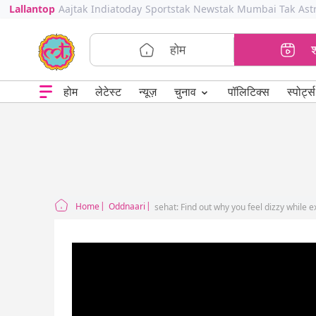
Lallantop
Aajtak
Indiatoday
Sportstak
Newstak
Mumbai Tak
Ast
होम
⌄
चुनाव
होम
लेटेस्ट
न्यूज़
पॉलिटिक्स
स्पोर्ट्स
Home
Oddnaari
sehat: Find out why you feel dizzy while 