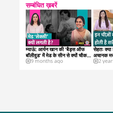
सम्बंधित ख़बरें
म्याऊं: आर्यन खान की 'बैड्स ऑफ
सेहतः क्या ह
बॉलीवुड' में मेड के सीन से क्यों चौक
अचानक मसल्
9 months ago
2 year
गए दर्शक?