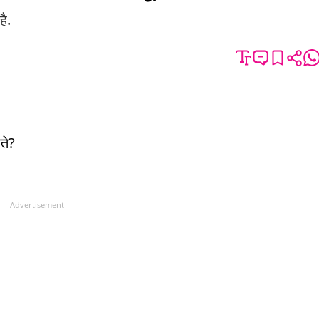
ै.
ाते?
Advertisement