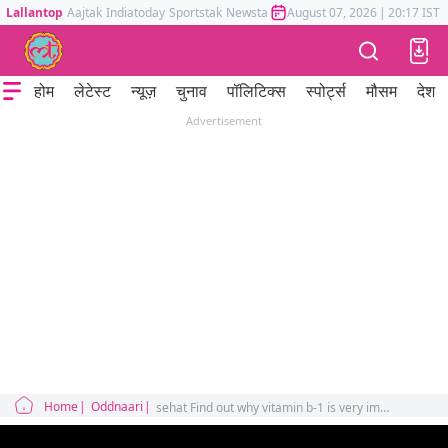
Lallantop
Aajtak
Indiatoday
Sportstak
Newstak
Mumbai Tak
August 07, 2026
Astrotak
|
20:17 IST
होम
लेटेस्ट
न्यूज़
चुनाव
पॉलिटिक्स
स्पोर्ट्स
मौसम
देश
Advertisement
Home
Oddnaari
sehat Find out why vitamin b-1 is very important for your well-being and sources you can get it from