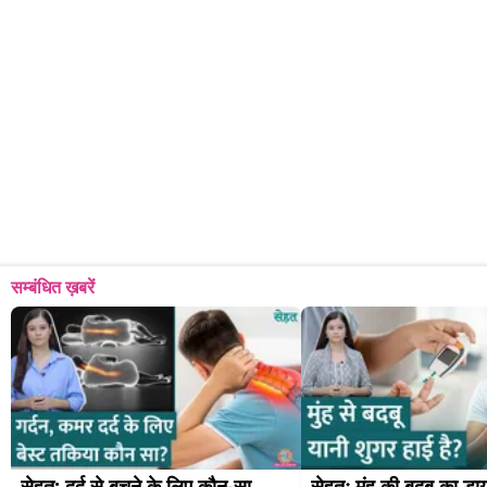
सम्बंधित ख़बरें
सेहत: दर्द से बचने के लिए कौन-सा 
सेहतः मुंह की बदबू का डाय