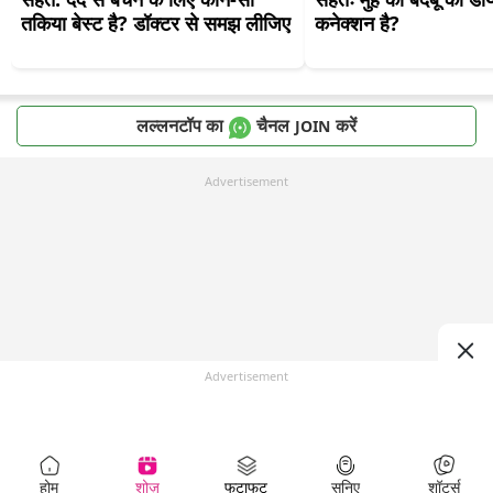
तकिया बेस्ट है? डॉक्टर से समझ लीजिए
कनेक्शन है?
लल्लनटॉप का
चैनल
करें
JOIN
Advertisement
Advertisement
होम
शोज़
फटाफट
सुनिए
शॉर्ट्स