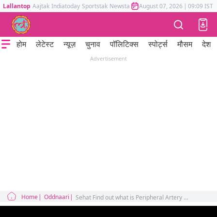
Lallantop
Aajtak
Indiatoday
Sportstak
Newstak
Mumbai Tak
August 07, 2026
Astrotak
|
09:09 IST
होम
लेटेस्ट
न्यूज़
चुनाव
पॉलिटिक्स
स्पोर्ट्स
मौसम
देश
Advertisement
Home
Oddnaari
Sehat Find out what is Peripheral Artery Disease from Dr Himanshu Verma