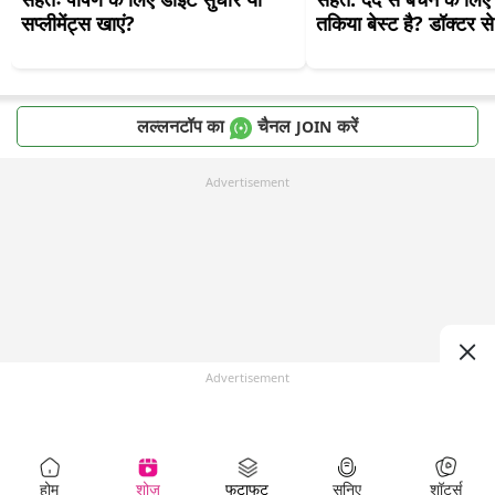
सप्लीमेंट्स खाएं?
तकिया बेस्ट है? डॉक्टर 
लल्लनटॉप का
चैनल
करें
JOIN
Advertisement
Advertisement
होम
शोज़
फटाफट
सुनिए
शॉर्ट्स