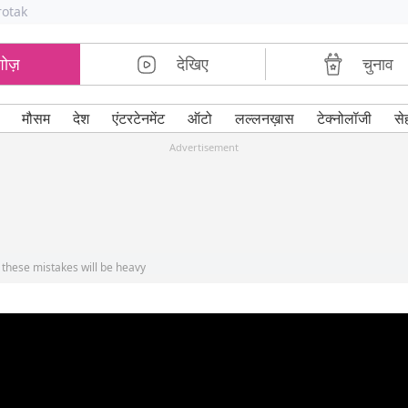
rotak
शोज़
देखिए
चुनाव
मौसम
देश
एंटरटेनमेंट
ऑटो
लल्लनख़ास
टेक्नोलॉजी
से
Advertisement
these mistakes will be heavy