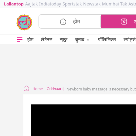
Lallantop
Aajtak
Indiatoday
Sportstak
Newstak
Mumbai Tak
Ast
होम
⌄
चुनाव
होम
लेटेस्ट
न्यूज़
पॉलिटिक्स
स्पोर्ट्स
Home
Oddnaari
Newborn baby massage is necessary but 