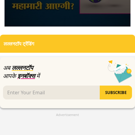
0
seconds
of
लल्लनटॉप ट्रेंडिंग
10
minutes,
9
seconds
अब
लल्लनटॉप
आपके
इनबॉक्स
में
SUBSCRIBE
Advertisement