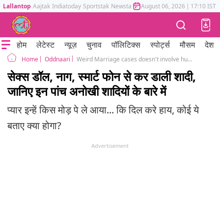
Lallantop
Aajtak
Indiatoday
Sportstak
Newstak
Mumbai Tak
August 06, 2026
Astrotak
|
17:10 IST
होम
लेटेस्ट
न्यूज़
चुनाव
पॉलिटिक्स
स्पोर्ट्स
मौसम
देश
Oddnaari
Weird Marriage cases doesn't involve human partners
Home
सेक्स डॉल, नाग, स्मार्ट फोन से कर डाली शादी,
जानिए इन पांच अनोखी शादियों के बारे में
प्यार इन्हें किस मोड़ पे ले आया... कि दिल करे हाय, कोई ये
बताए क्या होगा?
Advertisement