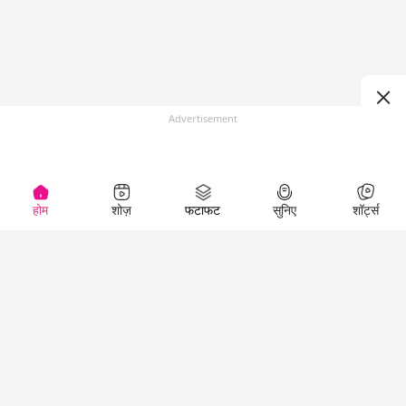
Advertisement
होम
शोज़
फटाफट
सुनिए
शॉर्ट्स
(
)
Top Shows
LallanKhas News
Entertainment
News
The Lallantop Show
Hindi Satire & Humor
Duniyadaari
Lallankhas Specials
Guest in the
Breaking News
Entertainment News
Newsroom
Top Political News
Hindi
Netanagri
Hindi
Top stories Cinema
Lallantop Baithki
Top History News
Entertainment Special
Kharcha Paani
Real Stories News
News
Aasan Bhasha Mein
Latest Political News
Top movies series
Social List
Top Literature News
review
Tarikh
Top Persons News
Latest Entertainment
Sehat
Top Profiles
News