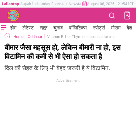
Lallantop
Aajtak
Indiatoday
Sportstak
Newstak
Mumbai Tak
August 06, 2026
Astrotak
|
21:54 IST
होम
लेटेस्ट
न्यूज़
चुनाव
पॉलिटिक्स
स्पोर्ट्स
मौसम
देश
Oddnaari
Vitamin B 1 or Thymine essential for immunity and heart explained by dr Debjani Banerjee PSRI Hospital New Delhi
Home
बीमार जैसा महसूस हो, लेकिन बीमारी ना हो, इस
विटामिन की कमी से भी ऐसा हो सकता है
दिल की सेहत के लिए भी बेहद जरूरी है ये विटामिन.
Advertisement