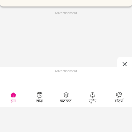
Advertisement
Advertisement
होम
शोज़
फटाफट
सुनिए
शॉर्ट्स
(
)
Top Shows
LallanKhas News
Entertainment
News
The Lallantop Show
Hindi Satire & Humor