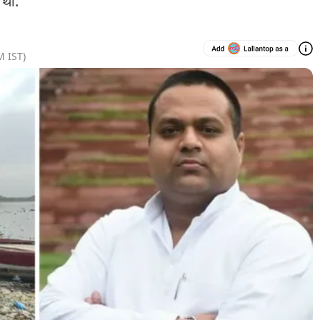
 थी.
M
IST)