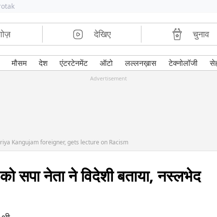
rotak
शोज़
देखिए
चुनाव
मौसम
देश
एंटरटेनमेंट
ऑटो
लल्लनख़ास
टेक्नोलॉजी
से
Advertisement
priya Kangujam foreigner, gets lecture on Racism
 को सपा नेता ने विदेशी बताया, नस्लभेद