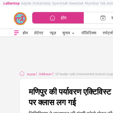
Lallantop
Aajtak
Indiatoday
Sportstak
Newstak
Mumbai Tak
Ast
होम
⌄
चुनाव
होम
लेटेस्ट
न्यूज़
पॉलिटिक्स
स्पोर्ट्स
Oddnaari
SP leader calls Environment Activist Licy
Home
मणिपुर की पर्यावरण एक्टिविस्ट
पर क्लास लग गई