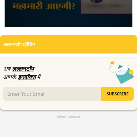
0
seconds
of
लल्लनटॉप ट्रेंडिंग
21
minutes,
4
seconds
अब
लल्लनटॉप
आपके
इनबॉक्स
में
SUBSCRIBE
Advertisement