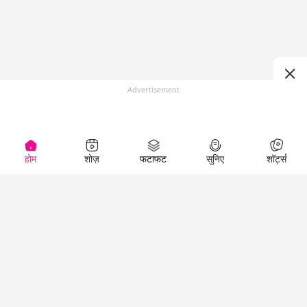
Advertisement
होम
शोज़
फटाफट
सुनिए
शॉर्ट्स
(
)
Top Shows
LallanKhas News
Entertainment
News
The Lallantop Show
Hindi Satire & Humor
Duniyadaari
Lallankhas Specials
Guest in the
Breaking News
Entertainment News
Newsroom
Top Political News
Hindi
Netanagri
Hindi
Top stories Cinema
Lallantop Baithki
Top History News
Entertainment Special
Kharcha Paani
Real Stories News
News
Aasan Bhasha Mein
Latest Political News
Top movies series
Social List
Top Literature News
review
Tarikh
Top Persons News
Latest Entertainment
Sehat
Top Profiles
News