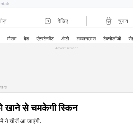
rotak
शोज़
देखिए
चुनाव
मौसम
देश
एंटरटेनमेंट
ऑटो
लल्लनख़ास
टेक्नोलॉजी
से
Advertisement
nters
को खाने से चमकेगी स्किन
ें ये चीजें आ जाएंगी.