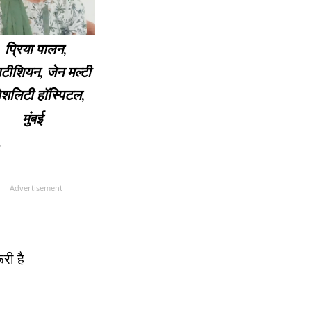
प्रिया पालन,
टीशियन, जेन मल्टी
पेशलिटी हॉस्पिटल,
मुंबई
ै
Advertisement
री है