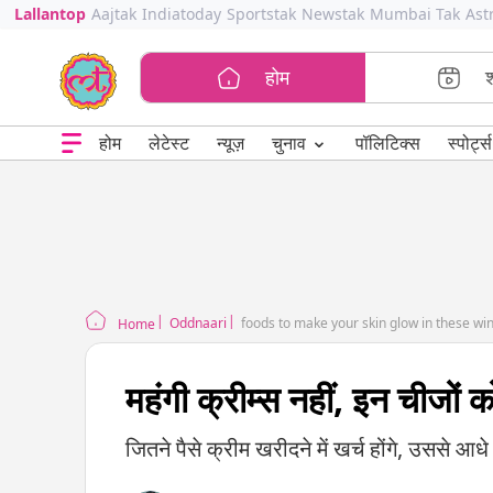
Lallantop
Aajtak
Indiatoday
Sportstak
Newstak
Mumbai Tak
Ast
होम
⌄
चुनाव
होम
लेटेस्ट
न्यूज़
पॉलिटिक्स
स्पोर्ट्स
Oddnaari
foods to make your skin glow in these wi
Home
महंगी क्रीम्स नहीं, इन चीजों 
जितने पैसे क्रीम खरीदने में खर्च होंगे, उससे आधे म