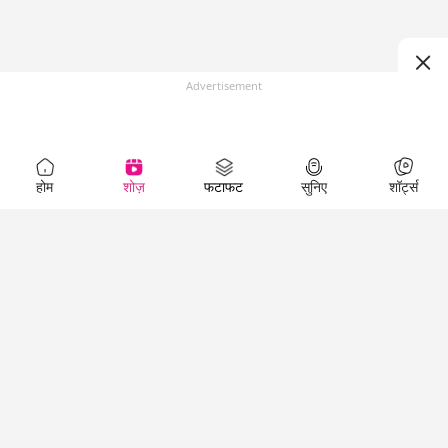
Advertisement
होम
शोज़
फटाफट
सुनिए
शॉर्ट्स
Top Shows
LallanKhas News
Entertainment
News
The Lallantop Show
Hindi Satire & Humor
Duniyadaari
Lallankhas Specials
Guest in the
Breaking News
Entertainment News
Newsroom
Top Political News
Hindi
Netanagri
Hindi
Top stories Cinema
Lallantop Baithki
Top History News
Entertainment Special
Kharcha Paani
Real Stories News
News
Aasan Bhasha Mein
Latest Political News
Top movies series
Social List
Top Literature News
review
Tarikh
Top Persons News
Latest Entertainment
Sehat
Top Profiles
News
The Cinema Show
Viral News