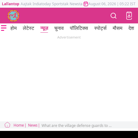
Lallantop
Aajtak
Indiatoday
Sportstak
Newstak
Mumbai Tak
August 06, 2026
Astrotak
|
05:22 IST
होम
लेटेस्ट
न्यूज़
चुनाव
पॉलिटिक्स
स्पोर्ट्स
मौसम
देश
Advertisement
Home
News
What are the village defense guards to whom the government is giving guns