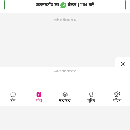
लल्लनटॉप का
चैनल
करें
JOIN
Advertisement
Advertisement
होम
शोज़
फटाफट
सुनिए
शॉर्ट्स
Top Shows
LallanKhas News
Entertainment
News
The Lallantop Show
Hindi Satire & Humor