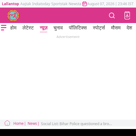
Lallantop
Aajtak
Indiatoday
Sportstak
Newstak
Mumbai Tak
August 07, 2026
Astrotak
|
23:46 IST
होम
लेटेस्ट
न्यूज़
चुनाव
पॉलिटिक्स
स्पोर्ट्स
मौसम
देश
Advertisement
Home
News
Social List: Bihar Police questioned a brother-sister duo in a restaurant and landed in trouble what did people say about this ‘show of uniformed arrogance’?