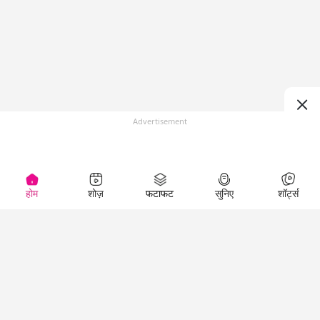
Advertisement
होम
शोज़
फटाफट
सुनिए
शॉर्ट्स
Top Shows
LallanKhas News
Entertainment
News
The Lallantop Show
Hindi Satire & Humor
Duniyadaari
Lallankhas Specials
Guest in the
Breaking News
Entertainment News
Newsroom
Top Political News
Hindi
Netanagri
Hindi
Top stories Cinema
Lallantop Baithki
Top History News
Entertainment Special
Kharcha Paani
Real Stories News
News