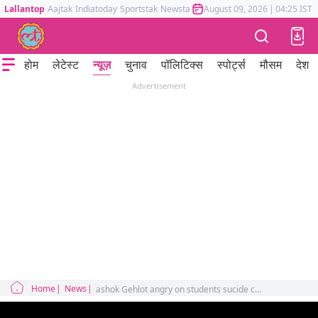
Lallantop
Aajtak
Indiatoday
Sportstak
Newstak
Mumbai Tak
August 09, 2026
Astrotak
|
04:25 IST
होम
लेटेस्ट
न्यूज़
चुनाव
पॉलिटिक्स
स्पोर्ट्स
मौसम
देश
Advertisement
Home
News
ashok Gehlot angry on students sucide cases in kota