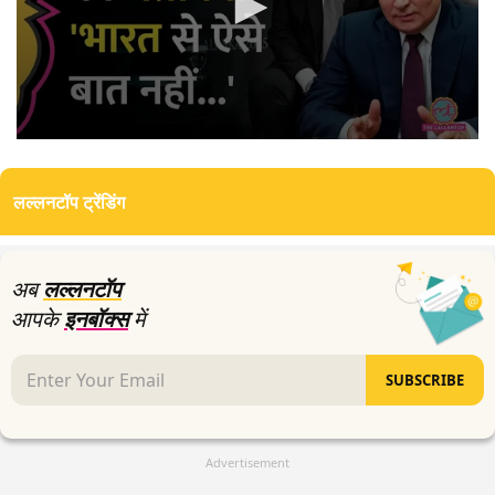
0
seconds
of
लल्लनटॉप ट्रेंडिंग
3
minutes,
0
अब
लल्लनटॉप
आपके
इनबॉक्स
में
SUBSCRIBE
Advertisement