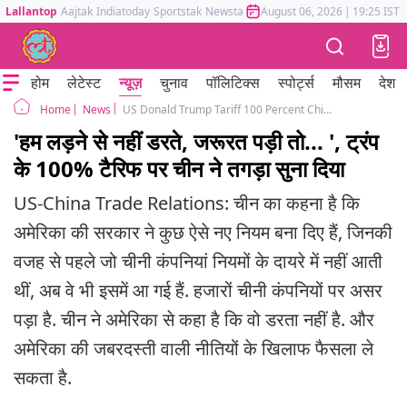
Lallantop
Aajtak
Indiatoday
Sportstak
Newstak
Mumbai Tak
August 06, 2026
Astrotak
|
19:25 IST
होम
लेटेस्ट
न्यूज़
चुनाव
पॉलिटिक्स
स्पोर्ट्स
मौसम
देश
News
US Donald Trump Tariff 100 Percent China Xi Jinping Says Will Take Action
Home
'हम लड़ने से नहीं डरते, जरूरत पड़ी तो... ', ट्रंप
के 100% टैरिफ पर चीन ने तगड़ा सुना दिया
US-China Trade Relations: चीन का कहना है कि
अमेरिका की सरकार ने कुछ ऐसे नए नियम बना दिए हैं, जिनकी
वजह से पहले जो चीनी कंपनियां नियमों के दायरे में नहीं आती
थीं, अब वे भी इसमें आ गई हैं. हजारों चीनी कंपनियों पर असर
पड़ा है. चीन ने अमेरिका से कहा है कि वो डरता नहीं है. और
अमेरिका की जबरदस्ती वाली नीतियों के खिलाफ फैसला ले
सकता है.