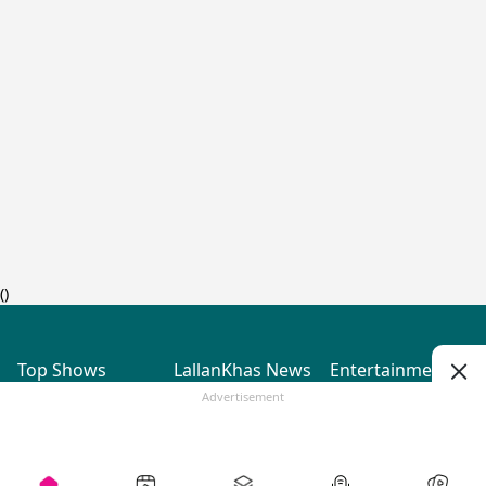
(
)
Top Shows
LallanKhas News
Entertainment
News
The Lallantop Show
Hindi Satire & Humor
Advertisement
Duniyadaari
Lallankhas Specials
Guest in the
Breaking News
Entertainment News
Newsroom
Top Political News
Hindi
Netanagri
Hindi
Top stories Cinema
Lallantop Baithki
Top History News
Entertainment Special
Kharcha Paani
Real Stories News
News