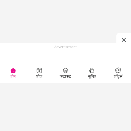
Advertisement
होम
शोज़
फटाफट
सुनिए
शॉर्ट्स
(
)
Top Shows
LallanKhas News
Entertainment
News
The Lallantop Show
Hindi Satire & Humor
Duniyadaari
Lallankhas Specials
Guest in the
Breaking News
Entertainment News
Newsroom
Top Political News
Hindi
Netanagri
Hindi
Top stories Cinema
Lallantop Baithki
Top History News
Entertainment Special
Kharcha Paani
Real Stories News
News
Aasan Bhasha Mein
Latest Political News
Top movies series