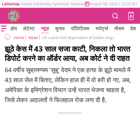
Lallantop
Aajtak
Indiatoday
Sportstak
Newstak
Mumbai Tak
August 08, 2026
Astrotak
|
10:26 IST
होम
लेटेस्ट
न्यूज़
चुनाव
पॉलिटिक्स
स्पोर्ट्स
मौसम
देश
News
US courts halt deportation of Indian origin man Subramanyam Subu Vedam wrongfully jailed for 43 years
Home
झूठे केस में 43 साल सजा काटी, निकला तो भारत
डिपोर्ट करने का ऑर्डर आया, अब कोर्ट ने दी राहत
64 वर्षीय सुब्रमण्यम 'सुबू' वेदम ने एक हत्या के झूठे मामले में
43 साल जेल में बिताए, लेकिन हाल ही में वो बरी हो गए. अब,
अमेरिका के इमिग्रेशन विभाग उन्हें भारत भेजना चाहता है,
जिसे लेकर अदालतों ने फिलहाल रोक लगा दी है.
Advertisement