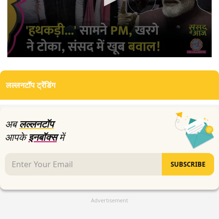
0
seconds
of
लल्लनटॉप ट्रेंडिंग
22
minutes,
49
seconds
अब
लल्लनटॉप
आपके
इनबॉक्स
में
SUBSCRIBE
Advertisement