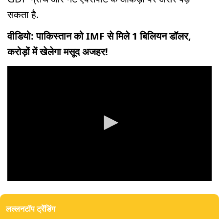
सकता है.
वीडियो: पाकिस्तान को IMF से मिले 1 बिलियन डॉलर,
करोड़ों में खेलेगा मसूद अजहर!
0
seconds
of
लल्लनटॉप ट्रेंडिंग
0
seconds