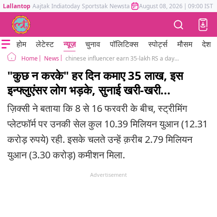
Lallantop
Aajtak
Indiatoday
Sportstak
Newstak
Mumbai Tak
August 08, 2026
Astrotak
|
09:00 IST
होम
लेटेस्ट
न्यूज़
चुनाव
पॉलिटिक्स
स्पोर्ट्स
मौसम
देश
News
chinese influencer earn 35-lakh RS a day doing nothing
Home
"कुछ न करके" हर दिन कमाए 35 लाख, इस
इन्फ्लुएंसर लोग भड़के, सुनाई खरी-खरी...
ज़िक्सी ने बताया कि 8 से 16 फरवरी के बीच, स्ट्रीमिंग
प्लेटफॉर्म पर उनकी सेल कुल 10.39 मिलियन युआन (12.31
करोड़ रुपये) रही. इसके चलते उन्हें क़रीब 2.79 मिलियन
युआन (3.30 करोड़) कमीशन मिला.
Advertisement