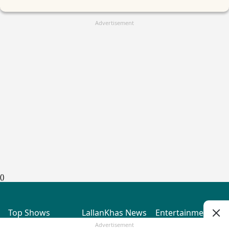
Advertisement
(
)
Top Shows
LallanKhas News
Entertainment
News
The Lallantop Show
Hindi Satire & Humor
Advertisement