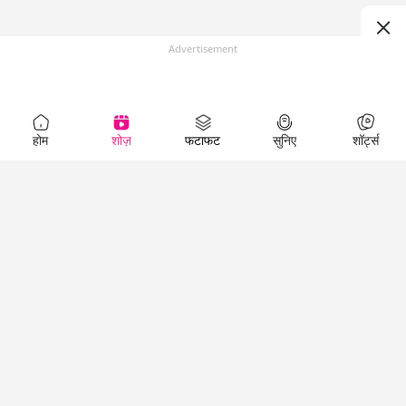
Advertisement
होम
शोज़
फटाफट
सुनिए
शॉर्ट्स
Top Shows
LallanKhas News
Entertainment
News
The Lallantop Show
Hindi Satire & Humor
Duniyadaari
Lallankhas Specials
Guest in the
Breaking News
Entertainment News
Newsroom
Top Political News
Hindi
Netanagri
Hindi
Top stories Cinema
Lallantop Baithki
Top History News
Entertainment Special
Kharcha Paani
Real Stories News
News
Aasan Bhasha Mein
Latest Political News
Top movies series
Social List
Top Literature News
review
Tarikh
Top Persons News
Latest Entertainment
Sehat
Top Profiles
News
The Cinema Show
Viral News
Business News
Technology
Top News