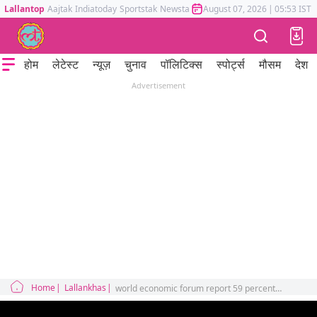
Lallantop
Aajtak
Indiatoday
Sportstak
Newstak
Mumbai Tak
August 07, 2026
Astrotak
|
05:53 IST
होम
लेटेस्ट
न्यूज़
चुनाव
पॉलिटिक्स
स्पोर्ट्स
मौसम
देश
Advertisement
Home
Lallankhas
world economic forum report 59 percent jobs are in danger