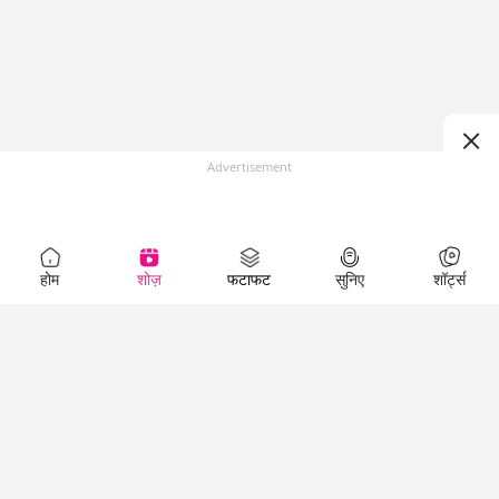
Advertisement
होम
शोज़
फटाफट
सुनिए
शॉर्ट्स
Top Shows
LallanKhas News
Entertainment
News
The Lallantop Show
Hindi Satire & Humor
Duniyadaari
Lallankhas Specials
Guest in the
Breaking News
Entertainment News
Newsroom
Top Political News
Hindi
Netanagri
Hindi
Top stories Cinema
Lallantop Baithki
Top History News
Entertainment Special
Kharcha Paani
Real Stories News
News
Aasan Bhasha Mein
Latest Political News
Top movies series
Social List
Top Literature News
review