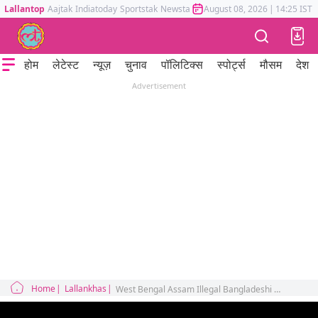
Lallantop
Aajtak
Indiatoday
Sportstak
Newstak
Mumbai Tak
August 08, 2026
Astrotak
|
14:25 IST
होम
लेटेस्ट
न्यूज़
चुनाव
पॉलिटिक्स
स्पोर्ट्स
मौसम
देश
Advertisement
Home
Lallankhas
West Bengal Assam Illegal Bangladeshi Immigrants Demography Change