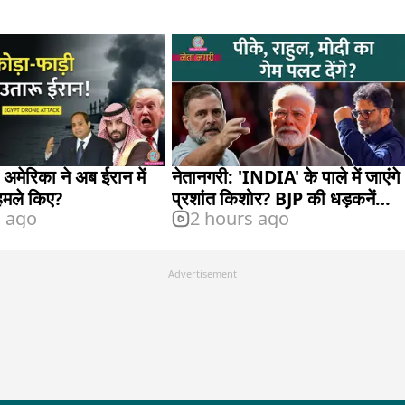
 अमेरिका ने अब ईरान में
नेतानगरी: 'INDIA' के पाले में जाएंगे
हमले किए?
प्रशांत किशोर? BJP की धड़कनें
s ago
2 hours ago
बढ़ीं, परिसीमन बिल का क्या होगा?
Advertisement