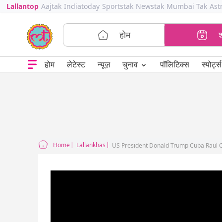
Lallantop
Aajtak
Indiatoday
Sportstak
Newstak
Mumbai Tak
Ast
होम
⌄
चुनाव
होम
लेटेस्ट
न्यूज़
पॉलिटिक्स
स्पोर्ट्स
Home
Lallankhas
US President Donald Trump Cuba Raul C