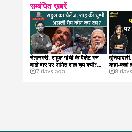
सम्बंधित ख़बरें
नेतानगरी: राहुल गांधी के पैलेट गन
दुनियादारी:
वाले वार पर अमित शाह चुप क्यों?
कहां-कहां 
7 days ago
8 day
शहजाद पूनावाला BJP छोड़ देंगे?