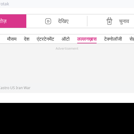
rotak
शोज़
देखिए
चुनाव
मौसम
देश
एंटरटेनमेंट
ऑटो
लल्लनख़ास
टेक्नोलॉजी
से
Advertisement
astro US Iran War