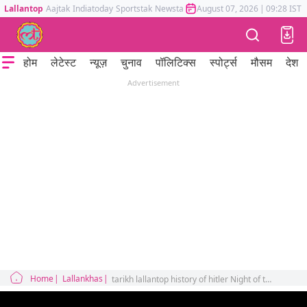
Lallantop
Aajtak
Indiatoday
Sportstak
Newstak
Mumbai Tak
August 07, 2026
Astrotak
|
09:28 IST
होम
लेटेस्ट
न्यूज़
चुनाव
पॉलिटिक्स
स्पोर्ट्स
मौसम
देश
Advertisement
Home
Lallankhas
tarikh lallantop history of hitler Night of the Long Knives