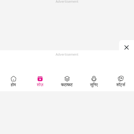
Advertisement
Advertisement
होम
शोज़
फटाफट
सुनिए
शॉर्ट्स
Top Shows
LallanKhas News
Entertainment
News
The Lallantop Show
Hindi Satire & Humor
Duniyadaari
Lallankhas Specials
Guest in the
Breaking News
Entertainment News
Newsroom
Top Political News
Hindi
Netanagri
Hindi
Top stories Cinema
Lallantop Baithki
Top History News
Entertainment Special