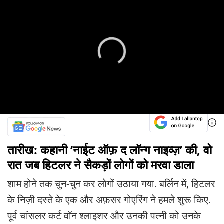
तारीख: कहानी ‘नाईट ऑफ़ द लॉन्ग नाइव्ज़’ की, वो
रात जब हिटलर ने सैकड़ों लोगों को मरवा डाला
शाम होने तक चुन-चुन कर लोगों उठाया गया. बर्लिन में, हिटलर
के निज़ी दस्ते के एक और अफ़सर गोएरिंग ने हमले शुरू किए.
पूर्व चांसलर कर्ट वॉन श्लाइशर और उनकी पत्नी को उनके