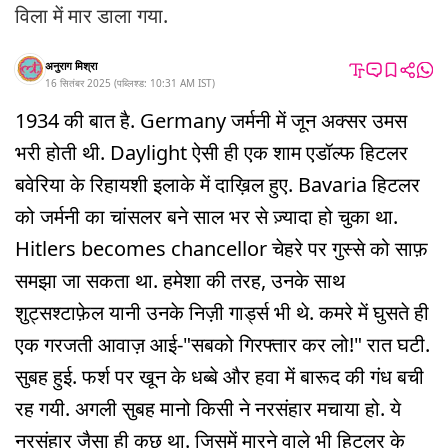
विला में मार डाला गया.
अनुराग मिश्रा
16 सितंबर 2025
(
पब्लिश्ड:
10:31 AM
IST
)
1934 की बात है. Germany जर्मनी में जून अक्सर उमस
भरी होती थी. Daylight ऐसी ही एक शाम एडॉल्फ हिटलर
बवेरिया के रिहायशी इलाके में दाख़िल हुए. Bavaria हिटलर
को जर्मनी का चांसलर बने साल भर से ज़्यादा हो चुका था.
Hitlers becomes chancellor चेहरे पर गुस्से को साफ़
समझा जा सकता था. हमेशा की तरह, उनके साथ
शुट्सश्टाफ़ेल यानी उनके निज़ी गार्ड्स भी थे. कमरे में घुसते ही
एक गरजती आवाज़ आई-"सबको गिरफ्तार कर लो!" रात घटी.
सुबह हुई. फर्श पर खून के धब्बे और हवा में बारूद की गंध बची
रह गयी. अगली सुबह मानो किसी ने नरसंहार मचाया हो. ये
नरसंहार जैसा ही कुछ था. जिसमें मारने वाले भी हिटलर के