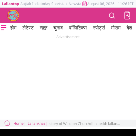
Lallantop
Aajtak
Indiatoday
Sportstak
Newstak
Mumbai Tak
August 06, 2026
Astrotak
|
11:26 IST
होम
लेटेस्ट
न्यूज़
चुनाव
पॉलिटिक्स
स्पोर्ट्स
मौसम
देश
Advertisement
Home
Lallankhas
story of Winston Churchill in tarikh lallantop video