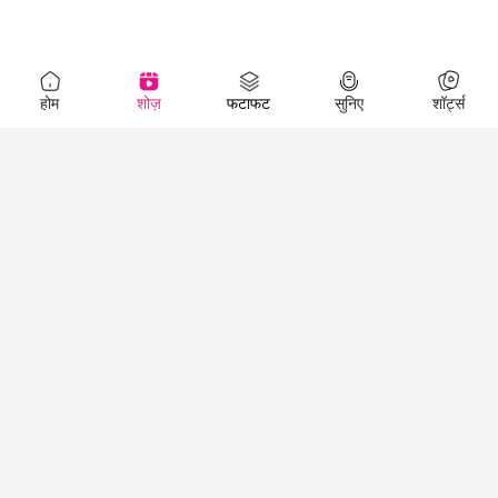
होम
शोज़
फटाफट
सुनिए
शॉर्ट्स
Top Shows
LallanKhas News
Entertainment
News
The Lallantop Show
Hindi Satire & Humor
Duniyadaari
Lallankhas Specials
Guest in the
Breaking News
Entertainment News
Newsroom
Top Political News
Hindi
Netanagri
Hindi
Top stories Cinema
Lallantop Baithki
Top History News
Entertainment Special
Kharcha Paani
Real Stories News
News
Aasan Bhasha Mein
Latest Political News
Top movies series
Social List
Top Literature News
review
Tarikh
Top Persons News
Latest Entertainment
Sehat
Top Profiles
News
The Cinema Show
Viral News
Business News
Technology
Top News
News
Business News in
Breaking News Hindi
Hindi
Top News Hindi
Latest Business News
Technology News in
Latest News Hindi
Business Special News
Hindi
Social Media News
Latest Tech News
Science News &