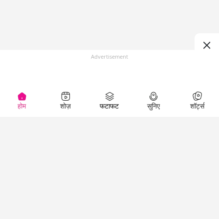
Advertisement
होम
शोज़
फटाफट
सुनिए
शॉर्ट्स
Top Shows
LallanKhas News
Entertainment
News
The Lallantop Show
Hindi Satire & Humor
Duniyadaari
Lallankhas Specials
Guest in the
Breaking News
Entertainment News
Newsroom
Top Political News
Hindi
Netanagri
Hindi
Top stories Cinema
Lallantop Baithki
Top History News
Entertainment Special
Kharcha Paani
Real Stories News
News
Aasan Bhasha Mein
Latest Political News
Top movies series
Social List
Top Literature News
review
Tarikh
Top Persons News
Latest Entertainment
Sehat
Top Profiles
News
The Cinema Show
Viral News