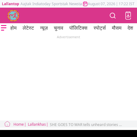
Lallantop
Aajtak
Indiatoday
Sportstak
Newstak
Mumbai Tak
August 07, 2026
Astrotak
|
17:22 IST
होम
लेटेस्ट
न्यूज़
चुनाव
पॉलिटिक्स
स्पोर्ट्स
मौसम
देश
Advertisement
Home
Lallankhas
SHE GOES TO WAR tells unheard stories of women militants 21