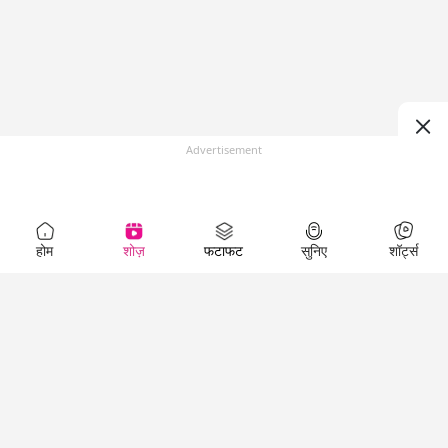
Advertisement
होम
शोज़
फटाफट
सुनिए
शॉर्ट्स
Top Shows
LallanKhas News
Entertainment
News
The Lallantop Show
Hindi Satire & Humor
Duniyadaari
Lallankhas Specials
Guest in the
Breaking News
Entertainment News
Newsroom
Top Political News
Hindi
Netanagri
Hindi
Top stories Cinema
Lallantop Baithki
Top History News
Entertainment Special
Kharcha Paani
Real Stories News
News
Aasan Bhasha Mein
Latest Political News
Top movies series
Social List
Top Literature News
review