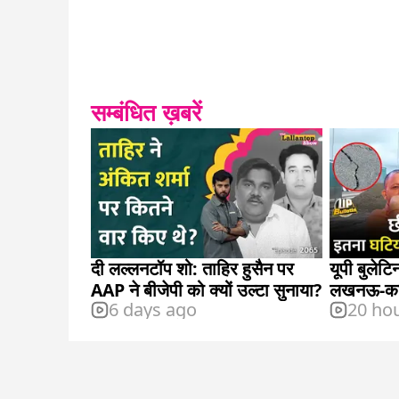
सम्बंधित ख़बरें
दी लल्लनटॉप शो: ताहिर हुसैन पर
यूपी बुलेट
AAP ने बीजेपी को क्यों उल्टा सुनाया?
लखनऊ-कानप
6 days ago
20 ho
जिम्मेदारी