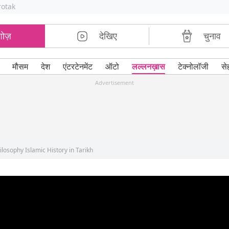
rotak
शोज़
देखिए
चुनाव
मौसम
देश
एंटरटेनमेंट
ऑटो
लल्लनख़ास
टेक्नोलॉजी
से
Advertisement
ilosophy Islamic History in Tarikh