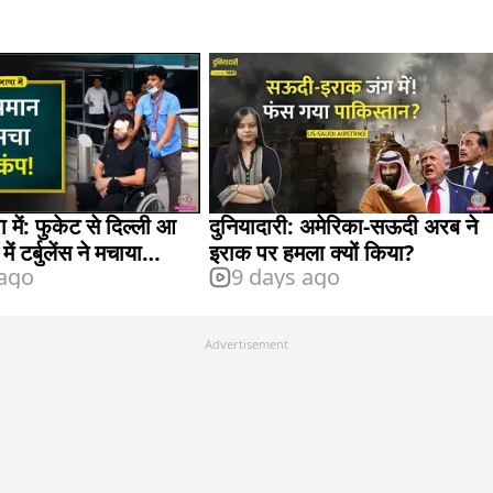
में: फुकेट से दिल्ली आ
दुनियादारी: अमेरिका-सऊदी अरब ने
ें टर्बुलेंस ने मचाया
इराक पर हमला क्यों किया?
 ago
9 days ago
ा होता है यह?
Advertisement