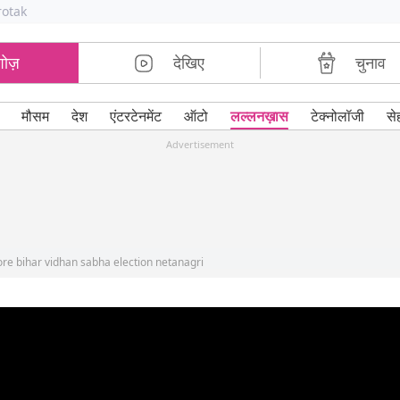
rotak
शोज़
देखिए
चुनाव
मौसम
देश
एंटरटेनमेंट
ऑटो
लल्लनख़ास
टेक्नोलॉजी
से
Advertisement
fore bihar vidhan sabha election netanagri