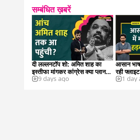
सम्बंधित ख़बरें
दी लल्लनटॉप शो: अमित शाह का
आसान भाषा 
इस्तीफा मांगकर कांग्रेस क्या प्लान
रही फ्लाइट म
9 days ago
1 day
कर रही है?
हड़कंप, क्य