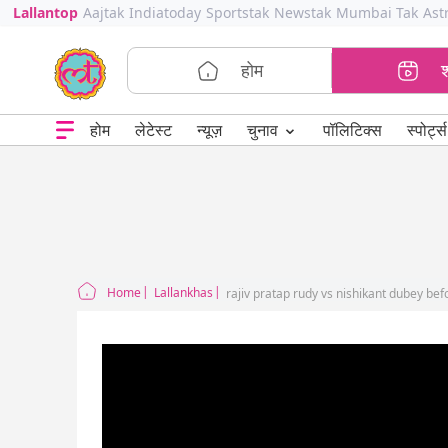
Lallantop
Aajtak
Indiatoday
Sportstak
Newstak
Mumbai Tak
Ast
होम
⌄
चुनाव
होम
लेटेस्ट
न्यूज़
पॉलिटिक्स
स्पोर्ट्स
Home
Lallankhas
rajiv pratap rudy vs nishikant dubey be