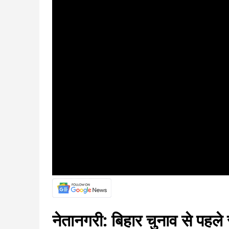
नेतानगरी: बिहार चुनाव से पह