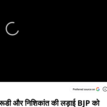
ले रूडी और निशिकांत की लड़ाई BJP को