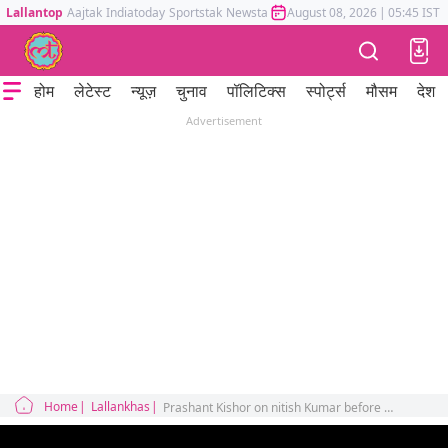
Lallantop
Aajtak
Indiatoday
Sportstak
Newstak
Mumbai Tak
August 08, 2026
Astrotak
|
05:45 IST
होम
लेटेस्ट
न्यूज़
चुनाव
पॉलिटिक्स
स्पोर्ट्स
मौसम
देश
Advertisement
Home
Lallankhas
Prashant Kishor on nitish Kumar before bihar election 2025 Sonam Wangchuk Netanagri