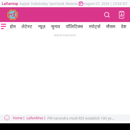
Lallantop
Aajtak
Indiatoday
Sportstak
Newstak
Mumbai Tak
August 07, 2026
Astrotak
|
23:04 IST
होम
लेटेस्ट
न्यूज़
चुनाव
पॉलिटिक्स
स्पोर्ट्स
मौसम
देश
Advertisement
Home
Lallankhas
PM narendra modi RSS establish 100 years dusshera celebration