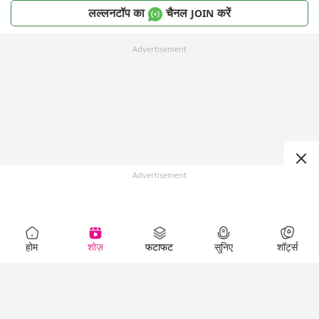
लल्लनटॉप का
चैनल
करें
JOIN
Advertisement
Advertisement
होम
शोज़
फटाफट
सुनिए
शॉर्ट्स
Top Shows
LallanKhas News
Entertainment
News
The Lallantop Show
Hindi Satire & Humor