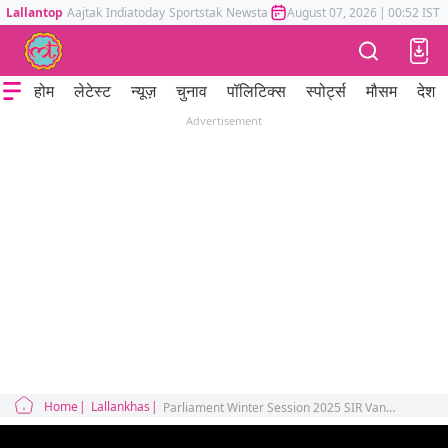
Lallantop
Aajtak
Indiatoday
Sportstak
Newstak
Mumbai Tak
August 07, 2026
Astrotak
|
00:52 IST
होम
लेटेस्ट
न्यूज़
चुनाव
पॉलिटिक्स
स्पोर्ट्स
मौसम
देश
Advertisement
Home
Lallankhas
Parliament Winter Session 2025 SIR Vande Mataram Election Commission