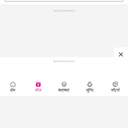
Advertisement
Advertisement
होम
शोज़
फटाफट
सुनिए
शॉर्ट्स
Top Shows
LallanKhas News
Entertainment
News
The Lallantop Show
Hindi Satire & Humor
Duniyadaari
Lallankhas Specials
Guest in the
Breaking News
Entertainment News
Newsroom
Top Political News
Hindi