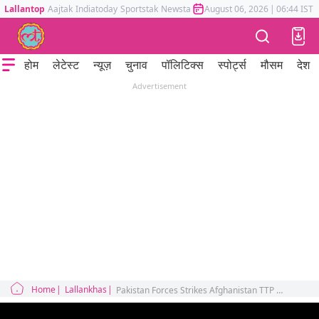
Lallantop
Aajtak
Indiatoday
Sportstak
Newstak
Mumbai Tak
August 06, 2026
Astrotak
|
06:44 IST
होम
लेटेस्ट
न्यूज़
चुनाव
पॉलिटिक्स
स्पोर्ट्स
मौसम
देश
Advertisement
Home
Lallankhas
Pakistan Forces Strikes Afghanistan TTP Durand Line Islamabad