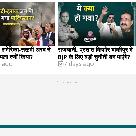
ी: अमेरिका-सऊदी अरब ने
राजधानी: प्रशांत किशोर बांकीपुर में
ला क्यों किया?
BJP के लिए बड़ी चुनौती बन पाएंगे?
s ago
7 days ago
Advertisement