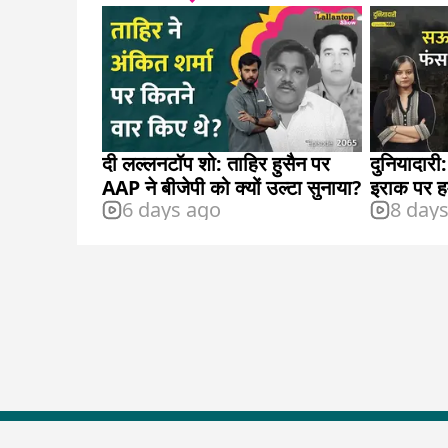
दी लल्लनटॉप शो: ताहिर हुसैन पर
दुनियादार
AAP ने बीजेपी को क्यों उल्टा सुनाया?
इराक पर हम
6 days ago
8 day