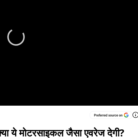
क्या ये मोटरसाइकल जैसा एवरेज देगी?