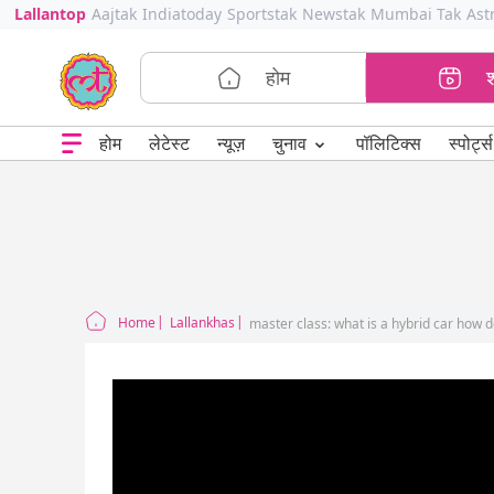
Lallantop
Aajtak
Indiatoday
Sportstak
Newstak
Mumbai Tak
Ast
होम
⌄
चुनाव
होम
लेटेस्ट
न्यूज़
पॉलिटिक्स
स्पोर्ट्स
Home
Lallankhas
master class: what is a hybrid car how d