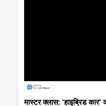
मास्टर क्लास: 'हाइब्रिड कार' 