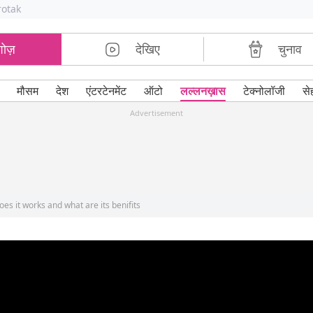
rotak
शोज़
देखिए
चुनाव
मौसम
देश
एंटरटेनमेंट
ऑटो
लल्लनख़ास
टेक्नोलॉजी
से
Advertisement
oes it works and what are its benifits