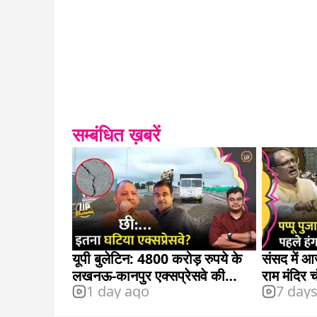
सम्बंधित ख़बरें
यूपी बुलेटिन: 4800 करोड़ रुपये के
संसद में आ
लखनऊ-कानपुर एक्सप्रेसवे की
राम मंदिर च
1 day ago
7 day
जिम्मेदारी किसकी है?
राहुल भी ह