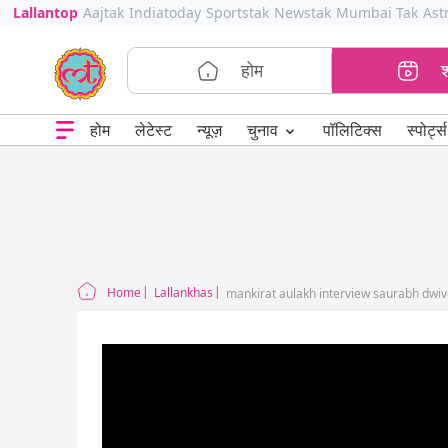
Lallantop
Aajtak
Indiatoday
Sportstak
Newstak
Mumbai Tak
Ast
होम
⌄
चुनाव
होम
लेटेस्ट
न्यूज़
पॉलिटिक्स
स्पोर्ट्स
Home
Lallankhas
mankirat aulakh interview saurabh dwi