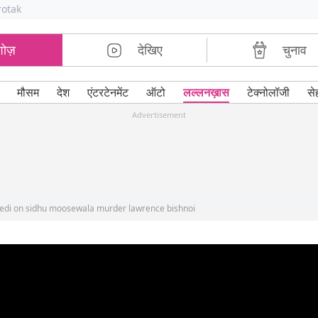
rotak
शोज़
देखिए
चुनाव
मौसम
देश
एंटरटेनमेंट
ऑटो
लल्लनख़ास
टेक्नोलॉजी
से
Advertisement
vedi on sidhu moosewala murder lawrence bishnoi