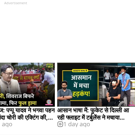
Advertisement
ज: पप्पू यादव ने भगवा पहन
आसान भाषा में: फुकेट से दिल्ली आ
ंदा चोरी की एक्टिंग की,
रही फ्लाइट में टर्बुलेंस ने मचाया
s ago
1 day ago
ुए शामिल
हड़कंप, क्या होता है यह?