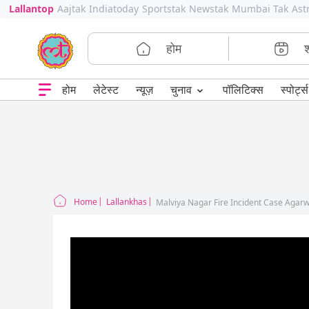
Lallantop
Aajtak
Indiatoday
Sportstak
Newstak
Mumbai Tak
Ast
होम
⌄
चुनाव
होम
लेटेस्ट
न्यूज़
पॉलिटिक्स
स्पोर्ट्स
Home
Lallankhas
Malviya Nagar Fire Incident Case Agarw