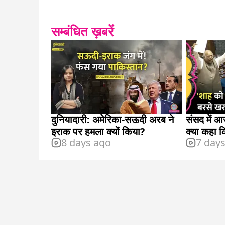
सम्बंधित ख़बरें
दुनियादारी: अमेरिका-सऊदी अरब ने
संसद में 
इराक पर हमला क्यों किया?
क्या कहा 
8 days ago
7 day