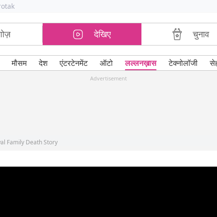
rotak
शोज़
देखिए
चुनाव
मौसम
देश
एंटरटेनमेंट
ऑटो
लल्लनख़ास
टेक्नोलॉजी
से
Advertisement
al Family Death Story