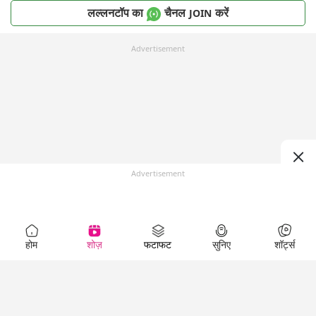
लल्लनटॉप का
चैनल
करें
JOIN
Advertisement
Advertisement
होम
शोज़
फटाफट
सुनिए
शॉर्ट्स
Top Shows
LallanKhas News
Entertainment
News
The Lallantop Show
Hindi Satire & Humor