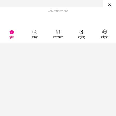
Advertisement
होम
शोज़
फटाफट
सुनिए
शॉर्ट्स
Top Shows
LallanKhas News
Entertainment
News
The Lallantop Show
Hindi Satire & Humor
Duniyadaari
Lallankhas Specials
Guest in the
Breaking News
Entertainment News
Newsroom
Top Political News
Hindi
Netanagri
Hindi
Top stories Cinema
Lallantop Baithki
Top History News
Entertainment Special
Kharcha Paani
Real Stories News
News
Aasan Bhasha Mein
Latest Political News
Top movies series
Social List
Top Literature News
review
Tarikh
Top Persons News
Latest Entertainment
Sehat
Top Profiles
News
The Cinema Show
Viral News
Business News
Technology
Top News
News
Business News in
Breaking News Hindi