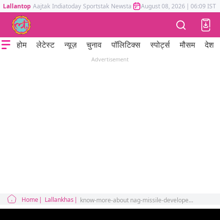
Lallantop
Aajtak
Indiatoday
Sportstak
Newstak
Mumbai Tak
August 08, 2026
Astrotak
|
06:09 IST
होम
लेटेस्ट
न्यूज़
चुनाव
पॉलिटिक्स
स्पोर्ट्स
मौसम
देश
Advertisement
Home
Lallankhas
know-more-about nag-missile-developed-by-drdo