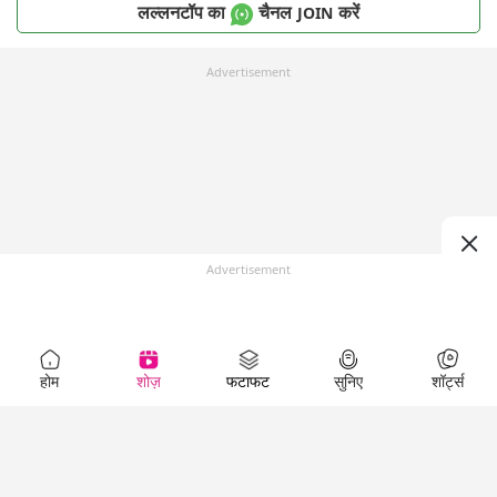
लल्लनटॉप का
चैनल
करें
JOIN
Advertisement
Advertisement
होम
शोज़
फटाफट
सुनिए
शॉर्ट्स
Top Shows
LallanKhas News
Entertainment
News
The Lallantop Show
Hindi Satire & Humor