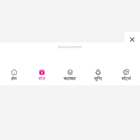
Advertisement
होम
शोज़
फटाफट
सुनिए
शॉर्ट्स
Top Shows
LallanKhas News
Entertainment
News
The Lallantop Show
Hindi Satire & Humor
Duniyadaari
Lallankhas Specials
Guest in the
Breaking News
Entertainment News
Newsroom
Top Political News
Hindi
Netanagri
Hindi
Top stories Cinema
Lallantop Baithki
Top History News
Entertainment Special
Kharcha Paani
Real Stories News
News
Aasan Bhasha Mein
Latest Political News
Top movies series
Social List
Top Literature News
review