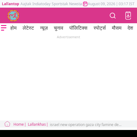
Lallantop
Aajtak
Indiatoday
Sportstak
Newstak
Mumbai Tak
August 09, 2026
Astrotak
|
03:17 IST
होम
लेटेस्ट
न्यूज़
चुनाव
पॉलिटिक्स
स्पोर्ट्स
मौसम
देश
Advertisement
Home
Lallankhas
israel new operation gaza city famine deaths trump support duniyadari