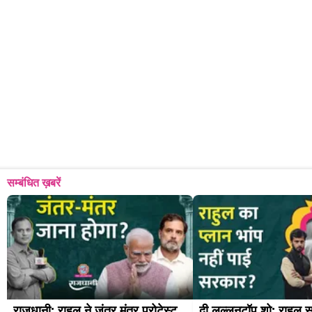
सम्बंधित ख़बरें
राजधानी: राहुल ने जंतर मंतर प्रोटेस्ट 
दी लल्लनटॉप शो: राहुल सा