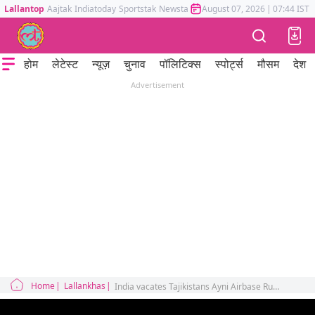
Lallantop
Aajtak
Indiatoday
Sportstak
Newstak
Mumbai Tak
August 07, 2026
Astrotak
|
07:44 IST
होम
लेटेस्ट
न्यूज़
चुनाव
पॉलिटिक्स
स्पोर्ट्स
मौसम
देश
Advertisement
Home
Lallankhas
India vacates Tajikistans Ayni Airbase Russia China Pakistan America