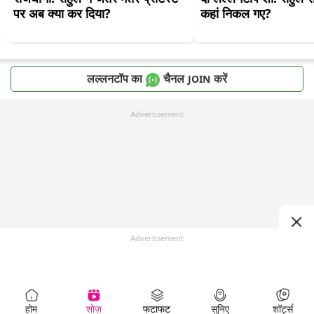
पर अब क्या कर दिया?
कहां निकल गए?
लल्लनटॉप का
चैनल
करें
JOIN
Advertisement
Advertisement
होम
शोज़
फटाफट
सुनिए
शॉर्ट्स