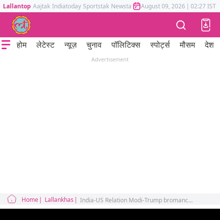
Lallantop
Aajtak
Indiatoday
Sportstak
Newstak
Mumbai Tak
August 09, 2026
Astrotak
|
02:27 IST
होम
लेटेस्ट
न्यूज़
चुनाव
पॉलिटिक्स
स्पोर्ट्स
मौसम
देश
Advertisement
Home
Lallankhas
India-US Relation Modi-Trump bromance Fallout Tariffs China EU