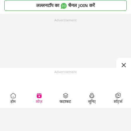
लल्लनटॉप का
चैनल
करें
JOIN
Advertisement
Advertisement
होम
शोज़
फटाफट
सुनिए
शॉर्ट्स
Top Shows
LallanKhas News
Entertainment
News
The Lallantop Show
Hindi Satire & Humor