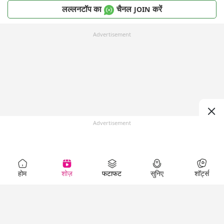
लल्लनटॉप का
चैनल
करें
JOIN
Advertisement
Advertisement
होम
शोज़
फटाफट
सुनिए
शॉर्ट्स
Top Shows
LallanKhas News
Entertainment
News
The Lallantop Show
Hindi Satire & Humor