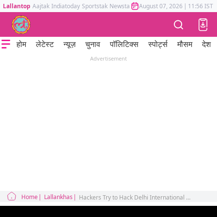
Lallantop
Aajtak
Indiatoday
Sportstak
Newstak
Mumbai Tak
August 07, 2026
Astrotak
|
11:56 IST
होम
लेटेस्ट
न्यूज़
चुनाव
पॉलिटिक्स
स्पोर्ट्स
मौसम
देश
Advertisement
Home
Lallankhas
Hackers Try to Hack Delhi International Airport Server ATC Signal GPS Spoofing