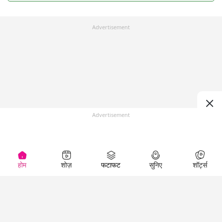
Advertisement
Advertisement
होम
शोज़
फटाफट
सुनिए
शॉर्ट्स
Top Shows
LallanKhas News
Entertainment
News
The Lallantop Show
Hindi Satire & Humor
Duniyadaari
Lallankhas Specials