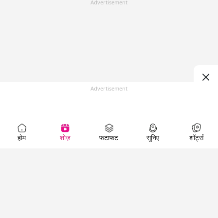
Advertisement
Advertisement
होम
शोज़
फटाफट
सुनिए
शॉर्ट्स
Top Shows
LallanKhas News
Entertainment
News
The Lallantop Show
Hindi Satire & Humor
Duniyadaari
Lallankhas Specials
Guest in the
Breaking News
Entertainment News
Newsroom
Top Political News
Hindi
Netanagri
Hindi
Top stories Cinema
Lallantop Baithki
Top History News
Entertainment Special