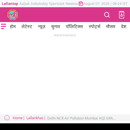
Lallantop
Aajtak
Indiatoday
Sportstak
Newstak
Mumbai Tak
August 07, 2026
Astrotak
|
08:24 IST
होम
लेटेस्ट
न्यूज़
चुनाव
पॉलिटिक्स
स्पोर्ट्स
मौसम
देश
Advertisement
Home
Lallankhas
Delhi NCR Air Pollution Mumbai AQI GRAP 3 Supreme Court