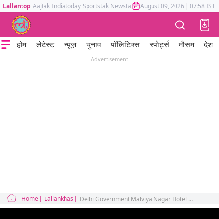
Lallantop
Aajtak
Indiatoday
Sportstak
Newstak
Mumbai Tak
August 09, 2026
Astrotak
|
07:58 IST
होम
लेटेस्ट
न्यूज़
चुनाव
पॉलिटिक्स
स्पोर्ट्स
मौसम
देश
Advertisement
Home
Lallankhas
Delhi Government Malviya Nagar Hotel Flourish Fire Case Rahul Gandhi Mamata Banerjee