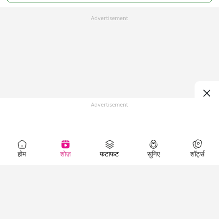
Advertisement
Advertisement
होम
शोज़
फटाफट
सुनिए
शॉर्ट्स
Top Shows
LallanKhas News
Entertainment
News
The Lallantop Show
Hindi Satire & Humor
Duniyadaari
Lallankhas Specials
Guest in the
Breaking News
Entertainment News
Newsroom
Top Political News
Hindi