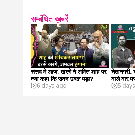
सम्बंधित ख़बरें
संसद में आज: खरगे ने अमित शाह पर
नेतानगरी: र
क्या कहा कि सदन उबल पड़ा?
वाले वार प
6 days ago
5 day
शहजाद पूना