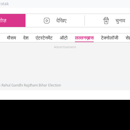
rotak
शोज़
देखिए
चुनाव
मौसम
देश
एंटरटेनमेंट
ऑटो
लल्लनख़ास
टेक्नोलॉजी
से
Advertisement
Rahul Gandhi Rajdhani Bihar Election