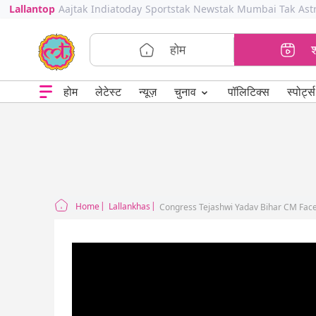
Lallantop
Aajtak
Indiatoday
Sportstak
Newstak
Mumbai Tak
Ast
होम
⌄
चुनाव
होम
लेटेस्ट
न्यूज़
पॉलिटिक्स
स्पोर्ट्स
Home
Lallankhas
Congress Tejashwi Yadav Bihar CM Face 