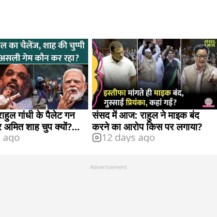
ाहुल गांधी के पैलेट गन
संसद में आज: राहुल ने माइक बंद
र अमित शाह चुप क्यों?
करने का आरोप किस पर लगाया?
s ago
12 days ago
वाला BJP छोड़ देंगे?
Advertisement