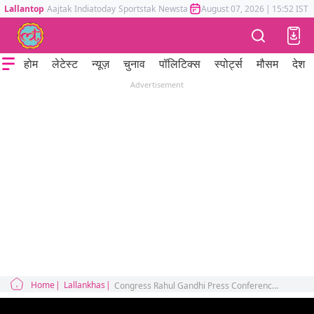
Lallantop
Aajtak
Indiatoday
Sportstak
Newstak
Mumbai Tak
August 07, 2026
Astrotak
|
15:52 IST
होम
लेटेस्ट
न्यूज़
चुनाव
पॉलिटिक्स
स्पोर्ट्स
मौसम
देश
Advertisement
Home
Lallankhas
Congress Rahul Gandhi Press Conference Haryana Assembly Election 2024 BJP EC