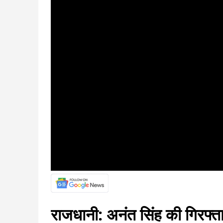
राजधानी: अनंत सिंह की गिरफ्ता