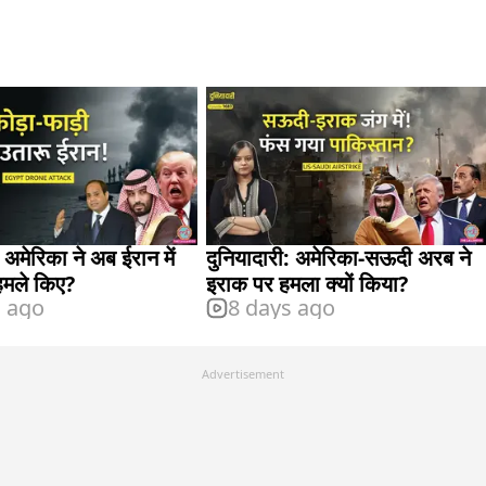
 अमेरिका ने अब ईरान में
दुनियादारी: अमेरिका-सऊदी अरब ने
हमले किए?
इराक पर हमला क्यों किया?
s ago
8 days ago
Advertisement