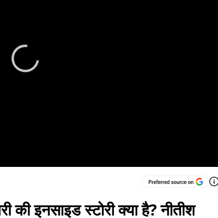
री की इनसाइड स्टोरी क्या है? नीतीश