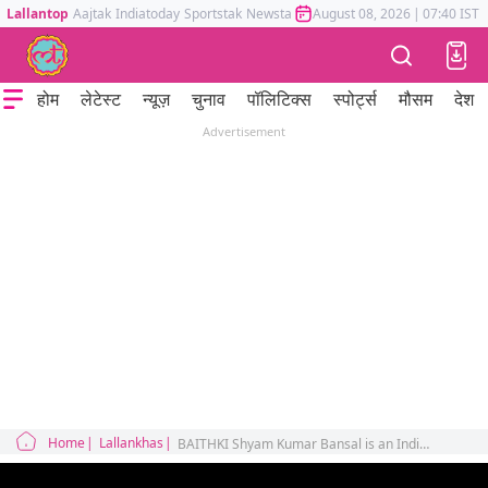
Lallantop
Aajtak
Indiatoday
Sportstak
Newstak
Mumbai Tak
August 08, 2026
Astrotak
|
07:40 IST
होम
लेटेस्ट
न्यूज़
चुनाव
पॉलिटिक्स
स्पोर्ट्स
मौसम
देश
Advertisement
Home
Lallankhas
BAITHKI Shyam Kumar Bansal is an Indian former Test and One Day International cricket umpire from India.