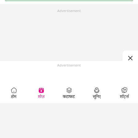
Advertisement
Advertisement
होम
शोज़
फटाफट
सुनिए
शॉर्ट्स
Top Shows
LallanKhas News
Entertainment
News
The Lallantop Show
Hindi Satire & Humor
Duniyadaari
Lallankhas Specials
Guest in the
Breaking News
Entertainment News
Newsroom
Top Political News
Hindi