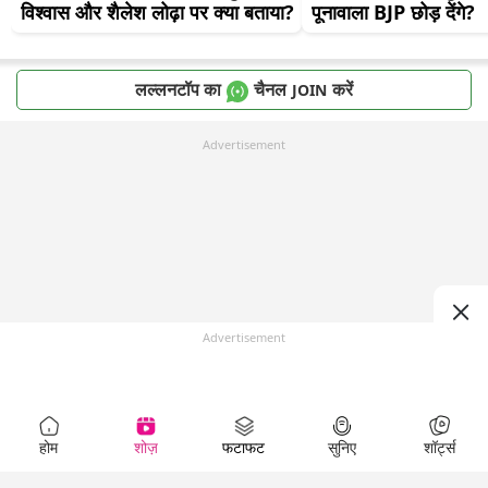
विश्वास और शैलेश लोढ़ा पर क्या बताया?
पूनावाला BJP छोड़ देंगे?
लल्लनटॉप का
चैनल
करें
JOIN
Advertisement
Advertisement
होम
शोज़
फटाफट
सुनिए
शॉर्ट्स