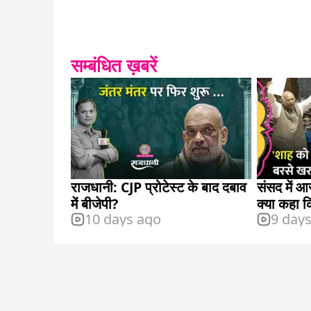
सम्बंधित ख़बरें
राजधानी: CJP प्रोटेस्ट के बाद दबाव
संसद में 
में बीजेपी?
क्या कहा 
10 days ago
9 day