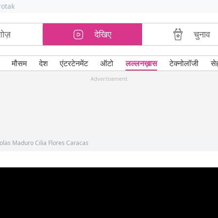
rotak
शोज़
देखिए
चुनाव
मौसम
देश
एंटरटेनमेंट
ऑटो
लल्लनख़ास
टेक्नोलॉजी
से
Advertisement
olas Maduro Cilia Flores Caracas