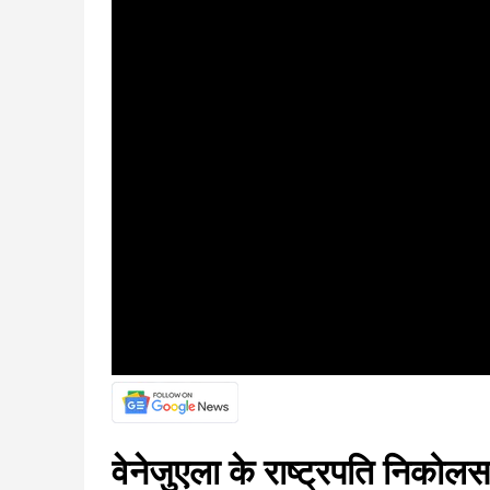
वेनेजुएला के राष्ट्रपति निकोल