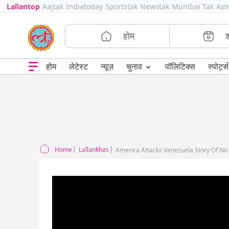
Lallantop
Aajtak
Indiatoday
Sportstak
Newstak
Mumbai Tak
Ast
होम
⌄
चुनाव
होम
लेटेस्ट
न्यूज़
पॉलिटिक्स
स्पोर्ट्स
Home
Lallankhas
America Attacks Venezuela Story Of Nic