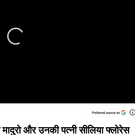
स मादुरो और उनकी पत्नी सीलिया फ्लोरेस