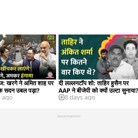
आज: खरगे ने अमित शाह पर
दी लल्लनटॉप शो: ताहिर हुसैन पर
कि सदन उबल पड़ा?
AAP ने बीजेपी को क्यों उल्टा सुनाया
s ago
8 days ago
Advertisement