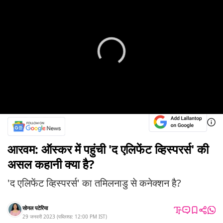
आरवम: ऑस्कर में पहुंची 'द एलिफेंट व्हिस्परर्स' की
असल कहानी क्या है?
'द एलिफेंट व्हिस्परर्स' का तमिलनाडु से कनेक्शन है?
सोनल पटेरिया
29 जनवरी 2023
(
पब्लिश्ड:
12:00 PM
IST
)