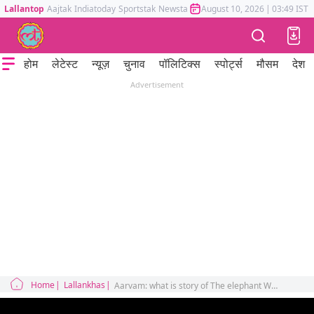
Lallantop
Aajtak
Indiatoday
Sportstak
Newstak
Mumbai Tak
August 10, 2026
Astrotak
|
03:49 IST
होम
लेटेस्ट
न्यूज़
चुनाव
पॉलिटिक्स
स्पोर्ट्स
मौसम
देश
Advertisement
Home
Lallankhas
Aarvam: what is story of The elephant Whisperers and how it is connected to tamil nadu