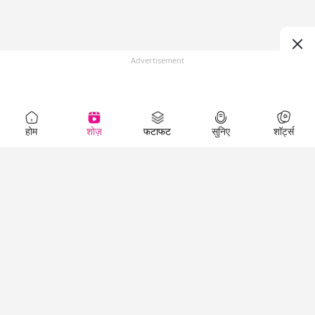
Advertisement
होम
शोज़
फटाफट
सुनिए
शॉर्ट्स
Top Shows
LallanKhas News
Entertainment
News
The Lallantop Show
Hindi Satire & Humor
Duniyadaari
Lallankhas Specials
Guest in the
Breaking News
Entertainment News
Newsroom
Top Political News
Hindi
Netanagri
Hindi
Top stories Cinema
Lallantop Baithki
Top History News
Entertainment Special
Kharcha Paani
Real Stories News
News
Aasan Bhasha Mein
Latest Political News
Top movies series
Social List
Top Literature News
review
Tarikh
Top Persons News
Latest Entertainment
Sehat
Top Profiles
News
The Cinema Show
Viral News