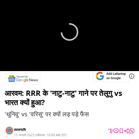
आरवम: RRR के 'नाटु-नाटु' गाने पर तेलुगु vs
भारत क्यों हुआ?
'थुनिवु' vs 'वरिसु' पर क्यों लड़ पड़े फैंस
लल्लनटॉप
15 जनवरी 2023
(
पब्लिश्ड:
10:00 AM
IST
)