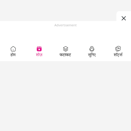
Advertisement
होम
शोज़
फटाफट
सुनिए
शॉर्ट्स
Top Shows
LallanKhas News
Entertainment
News
The Lallantop Show
Hindi Satire & Humor
Duniyadaari
Lallankhas Specials
Guest in the
Breaking News
Entertainment News
Newsroom
Top Political News
Hindi
Netanagri
Hindi
Top stories Cinema
Lallantop Baithki
Top History News
Entertainment Special
Kharcha Paani
Real Stories News
News
Aasan Bhasha Mein
Latest Political News
Top movies series
Social List
Top Literature News
review
Tarikh
Top Persons News
Latest Entertainment
Sehat
Top Profiles
News
The Cinema Show
Viral News