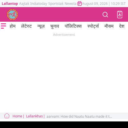
Lallantop
Aajtak
Indiatoday
Sportstak
Newstak
Mumbai Tak
August 09, 2026
Astrotak
|
10:29 IST
होम
लेटेस्ट
न्यूज़
चुनाव
पॉलिटिक्स
स्पोर्ट्स
मौसम
देश
Advertisement
Home
Lallankhas
aarvam: How did Naatu Naatu made it to Golden Awards and Winning Golden globes is matter of Telegu flag or India's pride